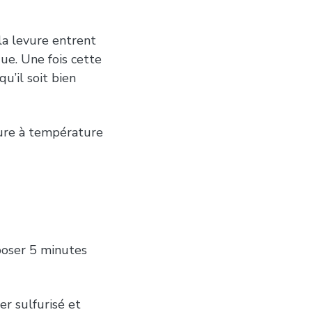
 la levure entrent
que. Une fois cette
u’il soit bien
eure à température
poser 5 minutes
r sulfurisé et